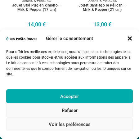
Jouets & Peluches
Jouets & Peluches
Jouet Saki Pug en kimono –
Jouet Santiago le Pélican –
Milk & Pepper (17 cm)
Milk & Pepper (21 cm)
14,00
€
13,00
€
Gérer le consentement
Pour offrir les meilleures expériences, nous utilisons des technologies telles
que les cookies pour stocker et/ou accéder aux informations des appareils.
Le fait de consentir à ces technologies nous permettra de traiter des
données telles que le comportement de navigation ou les ID uniques sur ce
site.
Accepter
Refuser
Politique de retours et remboursements
CGV
Mentions Légales
Politique de confidentialité
Voir les préférences
Développé par
TOSI-DESIGN